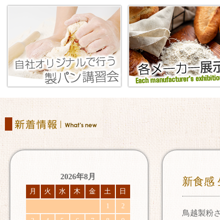
2026年8月
新食感
月
火
水
木
金
土
日
1
2
鳥越製粉さ