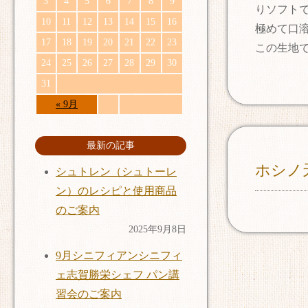
3
4
5
6
7
8
9
りソフト
10
11
12
13
14
15
16
極めて口
17
18
19
20
21
22
23
この生地
24
25
26
27
28
29
30
31
« 9月
最新の記事
ホシノ
シュトレン（シュトーレ
ン）のレシピと使用商品
のご案内
2025年9月8日
9月シニフィアンシニフィ
ェ志賀勝栄シェフ パン講
習会のご案内