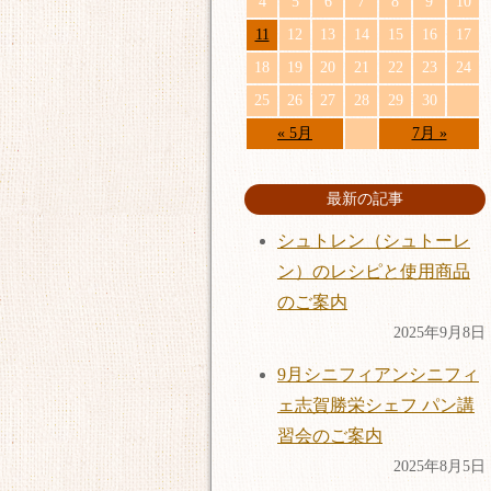
4
5
6
7
8
9
10
11
12
13
14
15
16
17
18
19
20
21
22
23
24
25
26
27
28
29
30
« 5月
7月 »
最新の記事
シュトレン（シュトーレ
ン）のレシピと使用商品
のご案内
2025年9月8日
9月シニフィアンシニフィ
ェ志賀勝栄シェフ パン講
習会のご案内
2025年8月5日