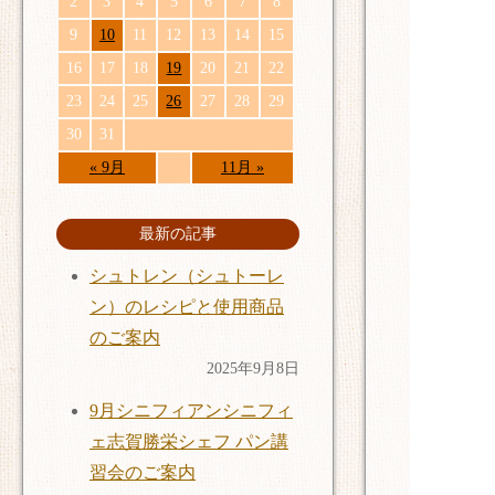
2
3
4
5
6
7
8
9
10
11
12
13
14
15
16
17
18
19
20
21
22
23
24
25
26
27
28
29
30
31
« 9月
11月 »
最新の記事
シュトレン（シュトーレ
ン）のレシピと使用商品
のご案内
2025年9月8日
9月シニフィアンシニフィ
ェ志賀勝栄シェフ パン講
習会のご案内