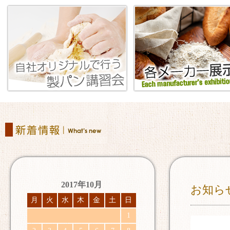
2017年10月
お知ら
月
火
水
木
金
土
日
1