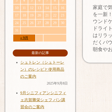
3
4
5
6
7
8
9
家庭で
10
11
12
13
14
15
16
を一新
17
18
19
20
21
22
23
ウンド
24
25
26
27
28
29
30
ドライ
31
はリラ
« 9月
だくパ
朝食や
最新の記事
シュトレン（シュトーレ
ン）のレシピと使用商品
のご案内
2025年9月8日
9月シニフィアンシニフィ
ェ志賀勝栄シェフ パン講
習会のご案内