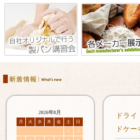
2026年8月
ドライ
月
火
水
木
金
土
日
ドケー
1
2