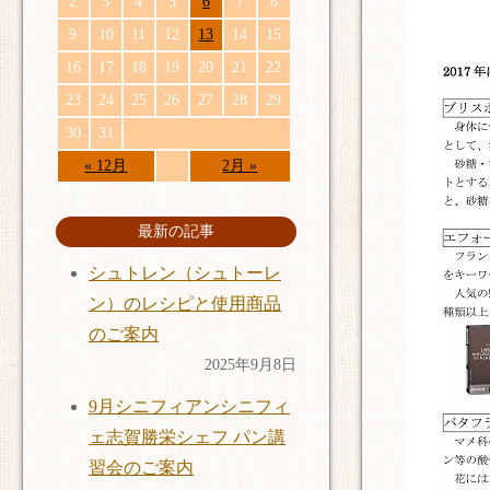
2
3
4
5
6
7
8
9
10
11
12
13
14
15
16
17
18
19
20
21
22
23
24
25
26
27
28
29
30
31
« 12月
2月 »
最新の記事
シュトレン（シュトーレ
ン）のレシピと使用商品
のご案内
2025年9月8日
9月シニフィアンシニフィ
ェ志賀勝栄シェフ パン講
習会のご案内