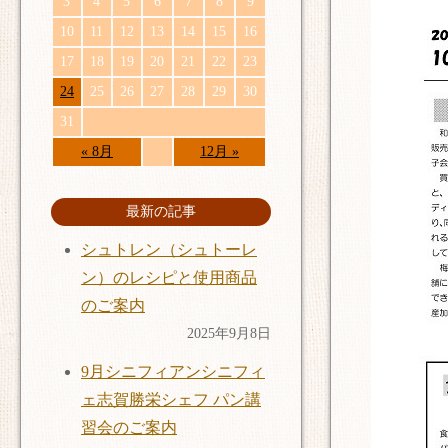
3
4
5
6
7
8
9
10
11
12
13
14
15
16
17
18
19
20
21
22
23
24
25
26
27
28
29
30
31
« 8月
12月 »
最新の記事
シュトレン（シュトーレ
ン）のレシピと使用商品
のご案内
2025年9月8日
9月シニフィアンシニフィ
ェ志賀勝栄シェフ パン講
習会のご案内