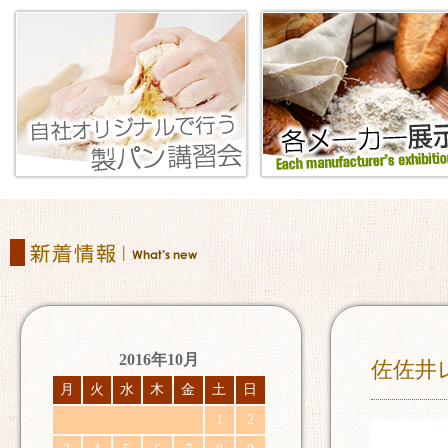
2016年10月
佐佐井
月
火
水
木
金
土
日
1
2