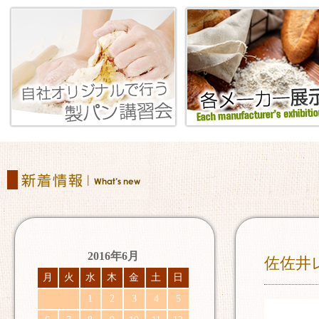
2016年6月
佐佐井
月
火
水
木
金
土
日
1
2
3
4
5