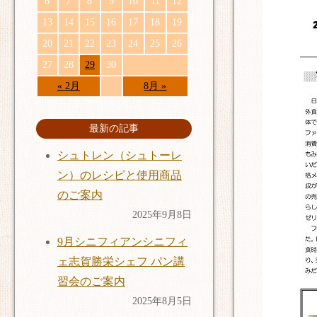
6
7
8
9
10
11
12
13
14
15
16
17
18
19
20
21
22
23
24
25
26
27
28
29
30
« 2月
8月 »
最新の記事
シュトレン（シュトーレ
ン）のレシピと使用商品
のご案内
2025年9月8日
9月シニフィアンシニフィ
ェ志賀勝栄シェフ パン講
習会のご案内
2025年8月5日