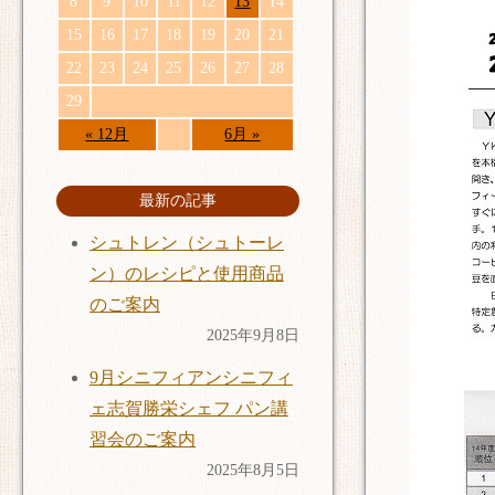
8
9
10
11
12
13
14
15
16
17
18
19
20
21
22
23
24
25
26
27
28
29
« 12月
6月 »
最新の記事
シュトレン（シュトーレ
ン）のレシピと使用商品
のご案内
2025年9月8日
9月シニフィアンシニフィ
ェ志賀勝栄シェフ パン講
習会のご案内
2025年8月5日