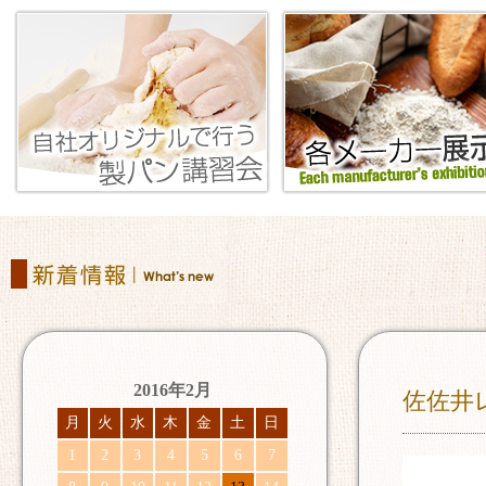
2016年2月
佐佐井レ
月
火
水
木
金
土
日
1
2
3
4
5
6
7