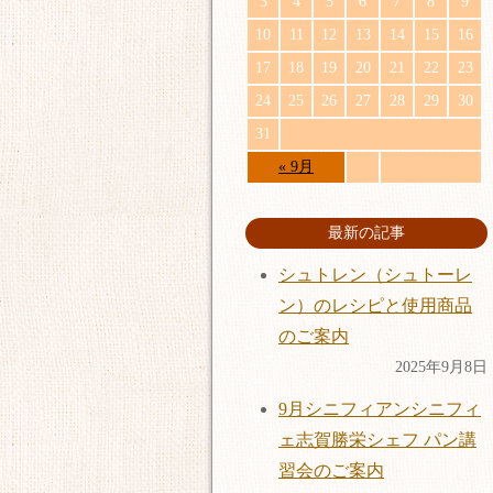
3
4
5
6
7
8
9
10
11
12
13
14
15
16
17
18
19
20
21
22
23
24
25
26
27
28
29
30
31
« 9月
最新の記事
シュトレン（シュトーレ
ン）のレシピと使用商品
のご案内
2025年9月8日
9月シニフィアンシニフィ
ェ志賀勝栄シェフ パン講
習会のご案内