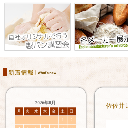
2026年8月
佐佐井
月
火
水
木
金
土
日
1
2