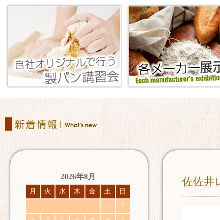
2026年8月
佐佐井
月
火
水
木
金
土
日
1
2