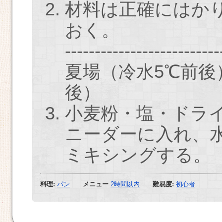
材料は正確にはか
おく。
--------------------------
夏場（冷水5℃前後
後）
小麦粉・塩・ドラ
ニーダーに入れ、
ミキシングする。
料理:
パン
メニュー
2時間以内
難易度:
初心者