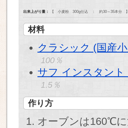
出来上がり量：
【 小麦粉 300g仕込 ： 約30～35本分 】 
材料
クラシック (国産
100％
サフ インスタント
1.5％
作り方
オーブンは160℃