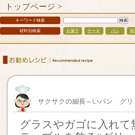
トップページ >
キーワード検索
材料別検索
お菓子
ケーキ
パン
和
サクサクの細長～いパン グリ
グラスやガゴに入れて